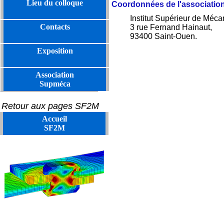
Lieu du colloque
Coordonnées de l'associati
Institut Supérieur de 
Contacts
3 rue Fernand Hainaut,
93400 Saint-Ouen.
Exposition
Association
Supméca
Retour aux pages SF2M
Accueil
SF2M